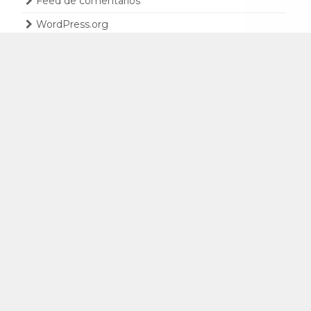
Feed de comentarios
WordPress.org
PARTIDOS RACING ONLINE VÍA ARCO FM