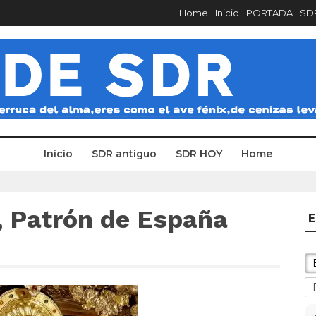
Home
Inicio
PORTADA
SDR
Inicio
SDR antiguo
SDR HOY
Home
, Patrón de España
E