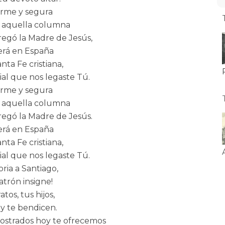
irme y segura
aquella columna
egó la Madre de Jesús,
erá en España
anta Fe cristiana,
ial que nos legaste Tú.
irme y segura
aquella columna
egó la Madre de Jesús.
erá en España
anta Fe cristiana,
ial que nos legaste Tú.
oria a Santiago,
atrón insigne!
atos, tus hijos,
y te bendicen.
postrados hoy te ofrecemos