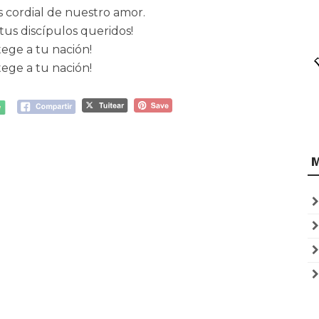
 cordial de nuestro amor.
tus discípulos queridos!
tege a tu nación!
tege a tu nación!