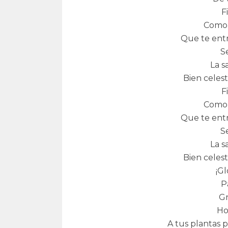
F
Como 
Que te entr
S
La s
Bien celest
F
Como 
Que te entr
S
La s
Bien celest
¡Gl
P
Gr
Ho
A tus plantas 