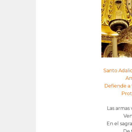
Santo Adalid
Am
Defiende a 
Prot
Las armas v
Ven
En el sagr
De 