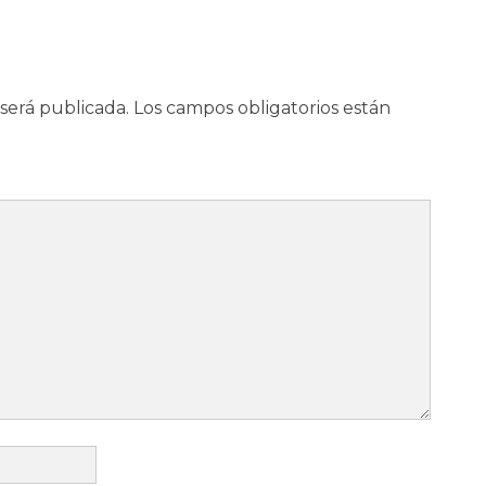
na,Bien celestial que
Fe cristiana,Bien celestial que
te Tú.Firme y…
nos legaste Tú.Firme y…
será publicada.
Los campos obligatorios están