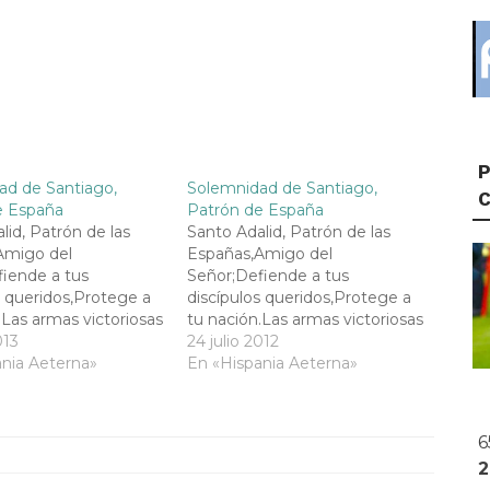
P
ad de Santiago,
Solemnidad de Santiago,
e España
Patrón de España
lid, Patrón de las
Santo Adalid, Patrón de las
Amigo del
Españas,Amigo del
iende a tus
Señor;Defiende a tus
s queridos,Protege a
discípulos queridos,Protege a
.Las armas victoriosas
tu nación.Las armas victoriosas
ianoVenimos a
013
del cristianoVenimos a
24 julio 2012
 el sagrado y
nia Aeterna»
templarEn el sagrado y
En «Hispania Aeterna»
o fuegoDe tu devoto
encendido fuegoDe tu devoto
rme y seguraComo
altar.Firme y seguraComo
columnaQue te
aquella columnaQue te
6
la Madre de
entregó la Madre de
á en EspañaLa santa
Jesús,Será en EspañaLa santa