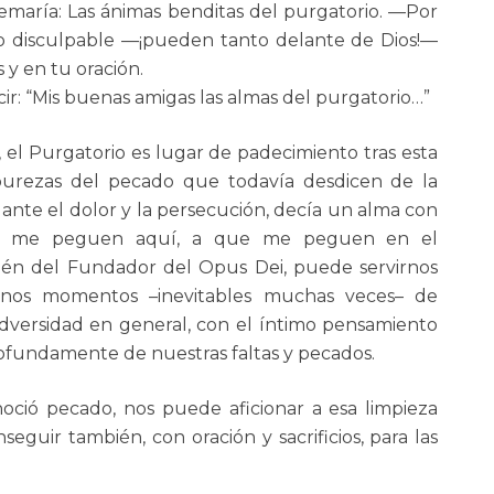
semaría: Las ánimas benditas del purgatorio. —Por
smo disculpable —¡pueden tanto delante de Dios!—
 y en tu oración.
ir: “Mis buenas amigas las almas del purgatorio…”
 el Purgatorio es lugar de padecimiento tras esta
purezas del pecado que todavía desdicen de la
, ante el dolor y la persecución, decía un alma con
 que me peguen aquí, a que me peguen en el
bién del Fundador del Opus Dei, puede servirnos
nos momentos –inevitables muchas veces– de
e adversidad en general, con el íntimo pensamiento
fundamente de nuestras faltas y pecados.
oció pecado, nos puede aficionar a esa limpieza
guir también, con oración y sacrificios, para las