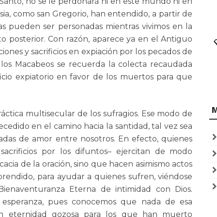
 Santo, no se le perdonará ni en este mundo ni en
sia, como san Gregorio, han entendido, a partir de
tas pueden ser personadas mientras vivimos en la
o posterior. Con razón, aparece ya en el Antiguo
iones y sacrificios en expiación por los pecados de
 los Macabeos se recuerda la colecta recaudada
ificio expiatorio en favor de los muertos para que
ráctica multisecular de los sufragios. Ese modo de
ecedido en el camino hacia la santidad, tal vez sea
adas de amor entre nosotros. En efecto, quienes
sacrificios por los difuntos– ejercitan de modo
icacia de la oración, sino que hacen asimismo actos
rendido, para ayudar a quienes sufren, viéndose
Bienaventuranza Eterna de intimidad con Dios.
e esperanza, pues conocemos que nada de esa
en eternidad gozosa para los que han muerto