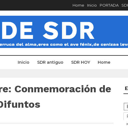
Home
Inicio
PORTADA
SDR
Inicio
SDR antiguo
SDR HOY
Home
bre: Conmemoración de
E
Difuntos