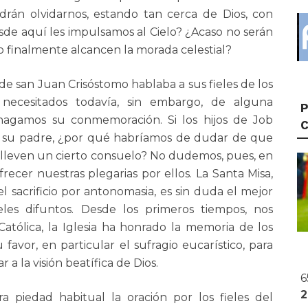
drán olvidarnos, estando tan cerca de Dios, con
esde aquí les impulsamos al Cielo? ¿Acaso no serán
 finalmente alcancen la morada celestial?
e san Juan Crisóstomo hablaba a sus fieles de los
, necesitados todavía, sin embargo, de alguna
P
y hagamos su conmemoración. Si los hijos de Job
 de su padre, ¿por qué habríamos de dudar de que
s lleven un cierto consuelo? No dudemos, pues, en
recer nuestras plegarias por ellos. La Santa Misa,
 el sacrificio por antonomasia, es sin duda el mejor
ieles difuntos. Desde los primeros tiempos, nos
Católica, la Iglesia ha honrado la memoria de los
 favor, en particular el sufragio eucarístico, para
 a la visión beatífica de Dios.
6
 piedad habitual la oración por los fieles del