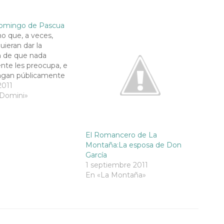
omingo de Pascua
o que, a veces,
uieran dar la
n de que nada
nte les preocupa, e
hagan públicamente
ello, es inevitable
2011
largo de la vida,
 Domini»
onstantemente en
, con mayor o menor
, preguntas esenciales
El Romancero de La
 condición humana.
Montaña:La esposa de Don
o se…
García
1 septiembre 2011
En «La Montaña»