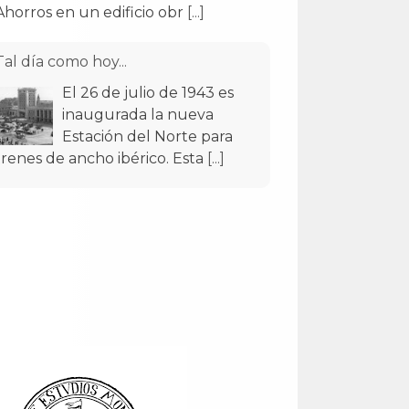
Tal día como hoy...
El 26 de julio de 1943 es
inaugurada la nueva
Estación del Norte para
trenes de ancho ibérico. Esta
[...]
Tal día como hoy...
El 17 de julio de 1951
empezaron a circular por
las calles de Santander los
primeros trolebuses muni
[...]