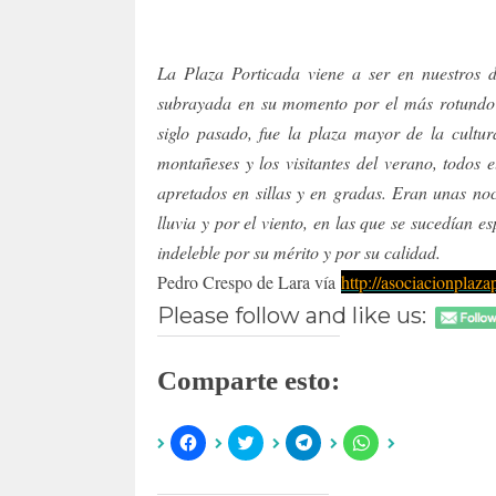
La Plaza Porticada viene a ser en nuestros 
subrayada en su momento por el más rotundo 
siglo pasado, fue la plaza mayor de la cultu
montañeses y los visitantes del verano, todos el
apretados en sillas y en gradas. Eran unas no
lluvia y por el viento, en las que se sucedían 
indeleble por su mérito y por su calidad.
Pedro Crespo de Lara vía
http://asociacionplaza
Please follow and like us:
Comparte esto:
H
H
H
H
a
a
a
a
z
z
z
z
c
c
c
c