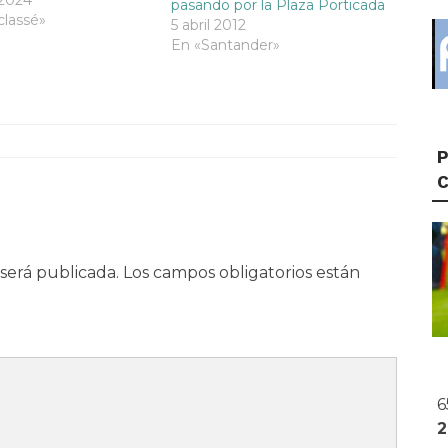
pasando por la Plaza Porticada
sta aplauso popular.
classé»
5 abril 2012
a segunda mitad del
En «Santander»
do, fue la plaza
la cultura en
,…
P
será publicada.
Los campos obligatorios están
6