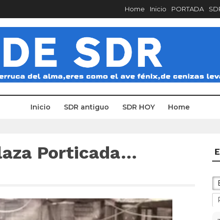
Home
Inicio
PORTADA
SDR
Inicio
SDR antiguo
SDR HOY
Home
Plaza Porticada…
E