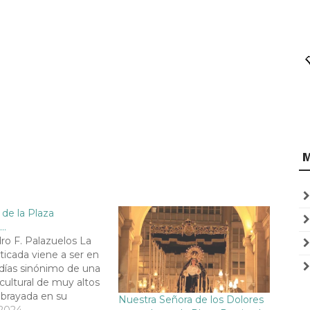
 de la Plaza
a…
ro F. Palazuelos La
ticada viene a ser en
días sinónimo de una
ultural de muy altos
ubrayada en su
Nuestra Señora de los Dolores
por el más rotundo
 2024