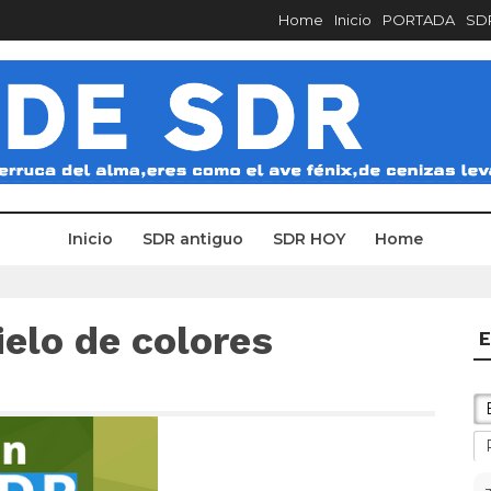
Home
Inicio
PORTADA
SDR
Inicio
SDR antiguo
SDR HOY
Home
elo de colores
E