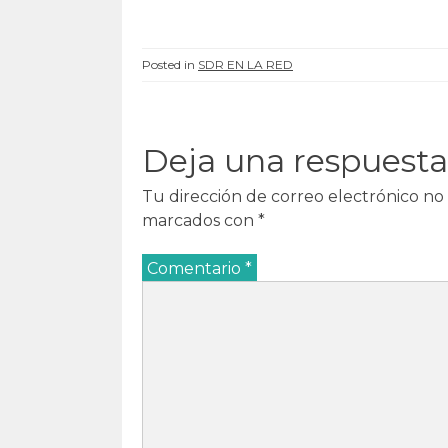
a
)
a
a
)
)
)
Posted in
SDR EN LA RED
Deja una respuesta
Tu dirección de correo electrónico no 
marcados con
*
Comentario
*