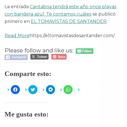
La entrada
Cantabria tendrá este año once playas
con bandera azul. Te contamos cuáles
se publicó
primero en
EL TOMAVISTAS DE SANTANDER
.
Read More
https://eltomavistasdesantander.com/
Please follow and like us:
Comparte esto:
H
H
H
H
a
a
a
a
z
z
z
z
c
c
c
c
l
l
l
l
i
i
i
i
c
c
c
c
Me gusta esto:
p
p
p
p
a
a
a
a
r
r
r
r
a
a
a
a