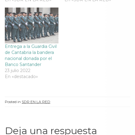
t
a
t
t
a
n
a
a
n
a
n
n
a
n
a
a
n
u
n
n
u
e
u
u
e
v
e
e
v
a
v
v
a
)
a
a
)
)
)
Entrega a la Guardia Civil
de Cantabria la bandera
nacional donada por el
Banco Santander
23 julio 2022
En «destacado»
Posted in
SDR EN LA RED
Deja una respuesta