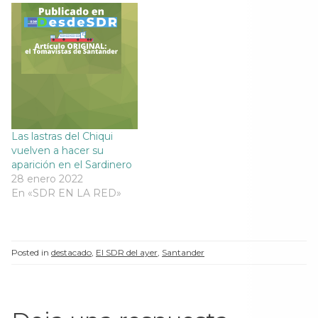
a
n
a
a
n
a
n
n
a
n
a
a
n
u
n
n
u
e
u
u
e
v
e
e
v
a
v
v
a
)
a
a
)
)
)
Las lastras del Chiqui
vuelven a hacer su
aparición en el Sardinero
28 enero 2022
En «SDR EN LA RED»
Posted in
destacado
,
El SDR del ayer
,
Santander