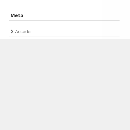
Meta
Acceder
Feed de entradas
Feed de comentarios
WordPress.org
PARTIDOS RACING ONLINE VÍA ARCO FM