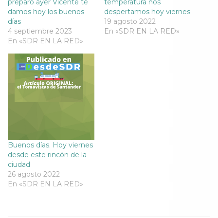
preparó ayer Vicente te
temperatura nos
t
a
t
t
damos hoy los buenos
despertamos hoy viernes
a
n
a
a
n
a
n
n
días
19 agosto 2022
a
n
a
a
4 septiembre 2023
n
u
n
En «SDR EN LA RED»
n
u
e
u
u
En «SDR EN LA RED»
e
v
e
e
v
a
v
v
a
)
a
a
)
)
)
Buenos días. Hoy viernes
desde este rincón de la
ciudad
26 agosto 2022
En «SDR EN LA RED»