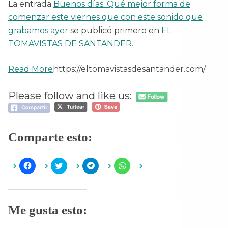
La entrada
Buenos días. Qué mejor forma de
comenzar este viernes que con este sonido que
grabamos ayer
se publicó primero en
EL
TOMAVISTAS DE SANTANDER
.
Read More
https://eltomavistasdesantander.com/
Please follow and like us:
Comparte esto:
H
H
H
H
a
a
a
a
z
z
z
z
c
c
c
c
l
l
l
l
i
i
i
i
c
c
c
c
Me gusta esto:
p
p
p
p
a
a
a
a
r
r
r
r