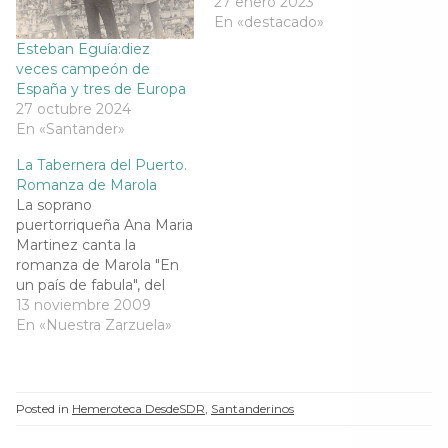
27 enero 2023
r
e
r
r
En «destacado»
e
e
e
e
e
n
e
e
Esteban Eguía:diez
n
u
n
n
u
n
u
u
veces campeón de
n
a
n
n
España y tres de Europa
a
v
a
a
v
e
v
v
27 octubre 2024
e
n
e
e
En «Santander»
n
t
n
n
t
a
t
t
a
n
a
a
La Tabernera del Puerto.
n
a
n
n
a
n
a
a
Romanza de Marola
n
u
n
n
La soprano
u
e
u
u
e
v
e
e
puertorriqueña Ana Maria
v
a
v
v
Martinez canta la
a
)
a
a
)
)
)
romanza de Marola "En
un país de fabula", del
acto 2º de La Tabernera
13 noviembre 2009
del Puerto, de Pablo
En «Nuestra Zarzuela»
Sorozábal.Salzburg,
2007La tabernera del
puerto, Romance
marinero en tres actos, el
Posted in
Hemeroteca DesdeSDR
,
Santanderinos
último dividido en dos
cuadros.Libro de