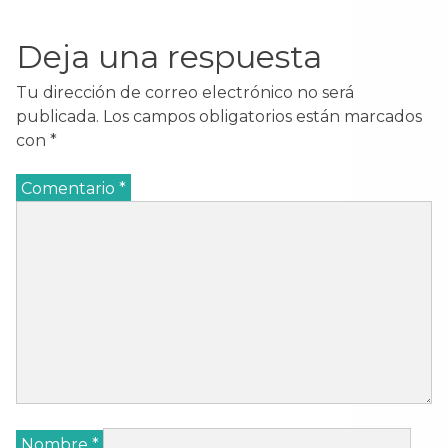
Federico Romero y
Guillermo Fernández-
Deja una respuesta
Shaw. Música de…
Tu dirección de correo electrónico no será
publicada.
Los campos obligatorios están marcados
con
*
Comentario
*
Nombre
*