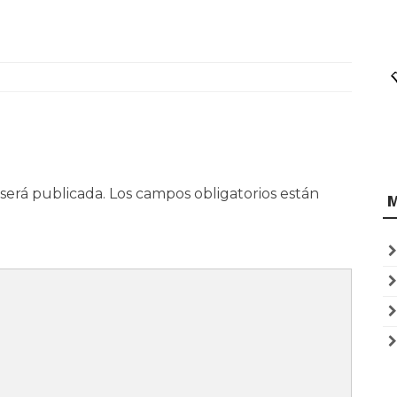
estaba la casa conocida
popularmente como las…
será publicada.
Los campos obligatorios están