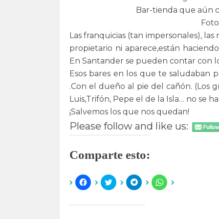
Bar-tienda que aún co
Foto
Las franquicias (tan impersonales), las
propietario ni aparece,están haciend
En Santander se pueden contar con l
Esos bares en los que te saludaban p
.Con el dueño al pie del cañón. (Los 
Luis,Trifón, Pepe el de la Isla… no se h
¡Salvemos los que nos quedan!
Please follow and like us:
Comparte esto:
H
H
H
H
a
a
a
a
z
z
z
z
c
c
c
c
l
l
l
l
i
i
i
i