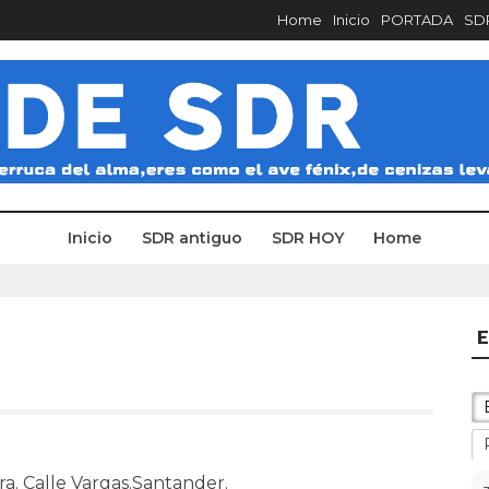
Home
Inicio
PORTADA
SDR
Inicio
SDR antiguo
SDR HOY
Home
E
a. Calle Vargas.Santander.