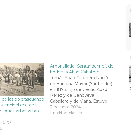
Amontillado “Santanderino”, de
bodegas Abad Caballero
Tomás Abad Caballero Nació
en Bárcena Mayor (Santander),
en 1895, hijo de Cecilio Abad
Pérez y de Genoveva
 de las bolerascuando
Caballero y de Viaña. Estuvo
silencioel eco de la
casado con Rosario García-
3 octubre 2024
aquellos bolos tan
Pelayo Moreno. Tomas, y sus
En «Non classé»
hermanos, heredaron de sus
 2020
padres casas, bodegas y viñas.
s»
Entre estas propiedades