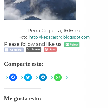
Peña Ciquera, 1616 m.
Foto:
http://kepacastro.blogspot.com
Please follow and like us:
Comparte esto:
H
H
H
H
a
a
a
a
z
z
z
z
c
c
c
c
l
l
l
l
i
i
i
i
c
c
c
c
Me gusta esto:
p
p
p
p
a
a
a
a
r
r
r
r