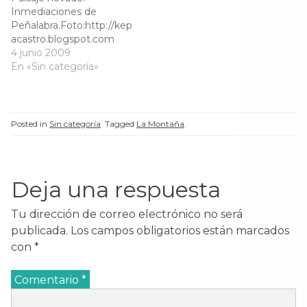
t
a
t
t
Inmediaciones de
a
n
a
a
n
a
n
n
Peñalabra.Foto:http://kep
a
n
a
a
acastro.blogspot.com
n
u
n
n
u
e
u
u
4 junio 2009
e
v
e
e
En «Sin categoría»
v
a
v
v
a
)
a
a
)
)
)
Posted in
Sin categoría
Tagged
La Montaña
Deja una respuesta
Tu dirección de correo electrónico no será
publicada.
Los campos obligatorios están marcados
con
*
Comentario
*