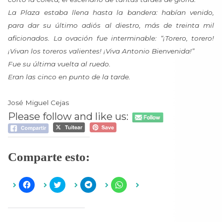
La Plaza estaba llena hasta la bandera: habían venido,
para dar su último adiós al diestro, más de treinta mil
aficionados. La ovación fue interminable: “¡Torero, torero!
¡Vivan los toreros valientes! ¡Viva Antonio Bienvenida!”
Fue su última vuelta al ruedo.
Eran las cinco en punto de la tarde.
José Miguel Cejas
Please follow and like us:
Comparte esto:
H
H
H
H
a
a
a
a
z
z
z
z
c
c
c
c
l
l
l
l
i
i
i
i