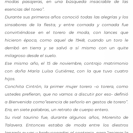
modas pasajeras, en una búsqueda insaciable de las
esencias del toreo”.
Durante sus primeros años conoció todas las alegrías y los
sinsabores de la fiesta, y entre cornada y cornada fue
convirtiéndose en el torero de moda, con lances que
hicieron época, como aquel de 1948, cuando un toro le
derribó en tierra y se salvó a sí mismo con un quite
milagroso desde el suelo.
Ese mismo año, el 15 de noviembre, contrajo matrimonio
con doña María Luísa Gutiérrez, con la que tuvo cuatro
hijos.
Conchita Cintrón, la primer mujer torero –o torera, como
ustedes prefieran, que no vamos a discutir por eso- definió
a Bienvenida como“esencia de señorío en gestos de torero”.
Era, en siete palabras, un retrato de cuerpo entero.
Su rival taurino fue, durante algunos años, Morenito de
Talavera. Entonces estaba de moda entre los diestros
lanzarle puyas y brabuconadas al contrario, para “animar la