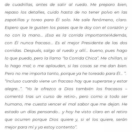
de cuadrillas, antes de salir al ruedo. Me preparo bien,
repaso los detalles, cuido hasta de no tener polvo en las
zapatillas y toreo para Él solo. Me sale fenómeno, claro.
Espero que le gusten los pases que le doy con el corazón y
no con la mano… ¡Esa es la corrida importante!Además,
con Él nunca fracaso… Es el mejor Presidente de las dos
corridas. Después, salgo al ruedo y allí… bueno, pues hago
lo que puedo, pero la llamo “la Corrida Chica”. Me chillan, si
lo hago mal; o me aplauden, si las cosas se me dan bien.
Pero no me importa tanto, porque ya he toreado para Él… ”.
“Incluso cuando viene un fracaso hay que superarse y estar
alegre…”. “Yo le ofrezco a Dios también los fracasos –
comentó tras un curso de retiro-, pero como a todo ser
humano, me cuesta vencer el mal sabor que me dejan. He
estado un días pensando… y hoy he visto claro en el retiro
que ocurren porque Dios quiere y, si el los quiere, serán
mejor para mí y ya estoy contento”.