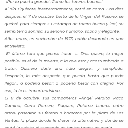
-¡Por la puerta grande! ¡Como los toreros buenos!
Al día siguiente, inesperadamente, entró en coma. Dos días
después, el 7 de octubre, fiesta de la Virgen del Rosario, se
quebró para siempre su estampa de torero bueno y leal, su
sempiterna sonrisa, su señorío humano, sobrio y elegante.
Años antes, en noviembre de 1973, había declarado en una
entrevista:
-El último toro que pienso lidiar –si Dios quiere, lo mejor
posible- es el de la muerte, a la que estoy acostumbrado a
tratar. Quisiera darle una lidia alegre… y templada.
Despacio, lo más despacio que pueda, hasta que pueda
llegar… a poderla besar; a poderla besar con alegría. Por
eso, la fe es importantísima…
El 8 de octubre, sus compañeros –Ángel Peralta, Paco
Camino, Curro Romero, Paquirri, Palomo Linares entre
otros- pasearon su féretro a hombros por la plaza de Las
Ventas, la plaza donde le dieron la alternativa y donde se
cortó la coleta, el escenario de tantas tardes de gloria.