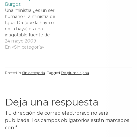
a
v
a
a
Burgos
en contacto con su
anécdotas en torno a
v
e
v
v
e
n
e
e
Una ministra ¿es un ser
padre, Pedro Uceda,…
como se escribió este
n
t
n
n
humano?La ministra de
emocionante poema,
t
a
t
t
a
n
a
a
Igual Da (que la haya o
vale la pena conocerlas.
n
a
n
n
no la haya) es una
a
n
a
La historia…
a
n
u
n
n
inagotable fuente de
u
e
u
u
sorpresas. Y para los
24 mayo 2009
e
v
e
e
v
a
v
v
articulistas, un elemento
En «Sin categoría»
a
)
a
a
de trabajo tan
)
)
)
imprescindible como el
ordenador. A efectos del
articulismo, los ministros
Posted in
Sin categoría
Tagged
De pluma ajena
pueden ser divididos en
dos grandes grupos: los…
Deja una respuesta
Tu dirección de correo electrónico no será
publicada.
Los campos obligatorios están marcados
con
*