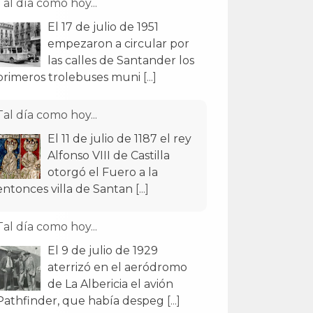
Tal día como hoy...
El 11 de julio de 1187 el rey
Alfonso VIII de Castilla
otorgó el Fuero a la
entonces villa de Santan
[...]
Tal día como hoy...
El 9 de julio de 1929
aterrizó en el aeródromo
de La Albericia el avión
Pathfinder, que había despeg
[...]
Tal día como hoy...
El 29 de julio de 1907
Alfonso XIII inauguró el