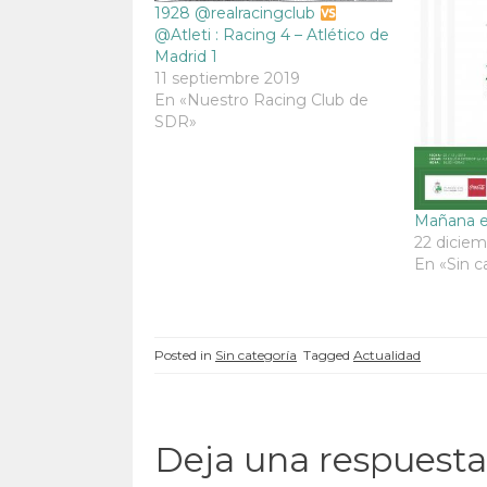
e
a
e
e
1928 @realracingclub
a
b
a
a
@Atleti : Racing 4 – Atlético de
b
r
b
b
r
e
r
r
Madrid 1
e
e
e
e
e
n
e
e
11 septiembre 2019
n
u
n
n
En «Nuestro Racing Club de
u
n
u
u
n
a
n
n
SDR»
a
v
a
a
v
e
v
v
e
n
e
e
n
t
n
n
t
a
t
t
a
n
a
a
n
a
n
n
Mañana e
a
n
a
a
22 diciem
n
u
n
n
u
e
u
u
En «Sin c
e
v
e
e
v
a
v
v
a
)
a
a
)
)
)
Posted in
Sin categoría
Tagged
Actualidad
Deja una respuesta