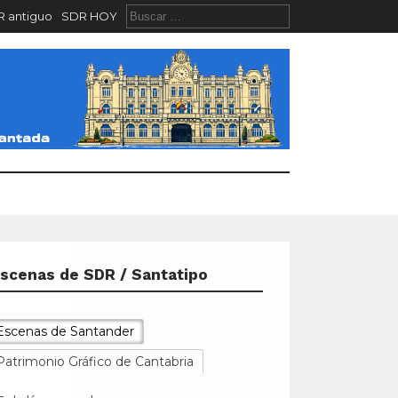
 antiguo
SDR HOY
scenas de SDR / Santatipo
Tal día como hoy...
El 17 de julio de 1951
Escenas de Santander
empezaron a circular por
Patrimonio Gráfico de Cantabria
las calles de Santander los
primeros trolebuses muni
[...]