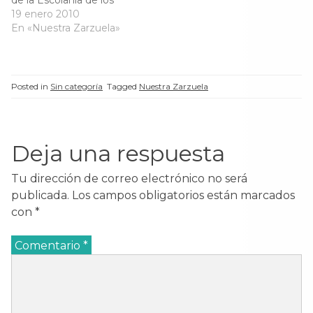
de la Escolanía de los
a
n
a
a
n
u
n
n
Carmelitas con su
19 enero 2010
u
e
u
u
hermano, ya se sintió
En «Nuestra Zarzuela»
e
v
e
e
v
a
v
v
atraído por la música y el
a
)
a
a
canto. A ninguno de los
)
)
)
dos les gustaban los
deportes. Sólo querían
Posted in
Sin categoría
Tagged
Nuestra Zarzuela
cantar. Y cursaron solfeo,
primero…
Deja una respuesta
Tu dirección de correo electrónico no será
publicada.
Los campos obligatorios están marcados
con
*
Comentario
*