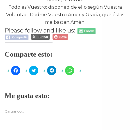
Todo es Vuestro: disponed de ello según Vuestra
Voluntad. Dadme Vuestro Amor y Gracia, que éstas
me bastan.Amén.
Please follow and like us:
Comparte esto:
H
H
H
H
a
a
a
a
z
z
z
z
c
c
c
c
l
l
l
l
i
i
i
i
c
c
c
c
Me gusta esto:
p
p
p
p
a
a
a
a
r
r
r
r
a
a
a
a
c
c
c
c
Cargando...
o
o
o
o
m
m
m
m
p
p
p
p
a
a
a
a