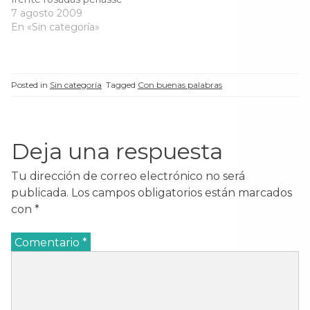
e
v
e
e
mecen el pino y el
7 agosto 2009
v
a
v
v
a
)
a
a
madroño,por mí trinan
En «Sin categoría»
)
)
)
tórtolas y mirlos,mas yo
canto por vos.Por vos
que el canto pusisteis en
mis labios,la cítara en mis
Posted in
Sin categoría
Tagged
Con buenas palabras
dedos,y en mi vacío
corazón la dulce fe…
Deja una respuesta
Tu dirección de correo electrónico no será
publicada.
Los campos obligatorios están marcados
con
*
Comentario
*