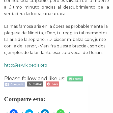
considerada culpable, pero es salvada de la muerte
a último minuto gracias al descubrimiento de la
verdadera ladrona, una urraca.
La más famosa aria en la ópera es probablemente la
plegaria de Ninetta, «Deh, tu reggi in tal memento».
La aria de la soprano, «Di piacer mi balza cor», junto
con la del tenor, «Vieni fra queste braccia», son dos
ejemplos de la brillante escritura vocal de Rossini.
http://es.wikipedia.org
Please follow and like us:
Comparte esto:
H
H
H
H