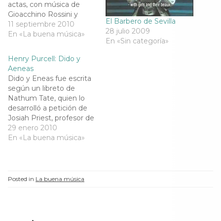
r
e
r
r
actas, con música de
e
e
e
e
Gioacchino Rossini y
e
n
e
e
El Barbero de Sevilla
n
u
n
n
libreto italiano de
11 septiembre 2010
u
n
u
u
28 julio 2009
Giovanni Gherardini,
En «La buena música»
n
a
n
n
En «Sin categoría»
a
v
a
a
basado en La pie voleuse
v
e
v
v
(1815), de Théodore
e
n
e
e
Henry Purcell: Dido y
n
t
n
n
Badouin de Aubigny y
t
a
t
t
Aeneas
a
n
a
a
Louis-Charles Caigniez.La
Dido y Eneas fue escrita
n
a
n
n
pieza más conocida de la
a
n
a
a
según un libreto de
n
u
n
n
ópera es la apertura, en…
Nathum Tate, quien lo
u
e
u
u
e
v
e
e
desarrolló a petición de
v
a
v
v
Josiah Priest, profesor de
a
)
a
a
)
)
)
baile que también dirigía
29 enero 2010
una escuela de señoritas,
En «La buena música»
primero en Leicester y
luego en Chelsea, donde
la ópera fue estrenada.
Dido y Eneas es
Posted in
La buena música
considerada la primera
ópera genuinamente…