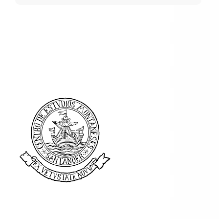
Tal día como hoy...
El 17 de julio de 1951 empezaron a
circular por las calles de Santander
los primeros trolebuses muni
[...]