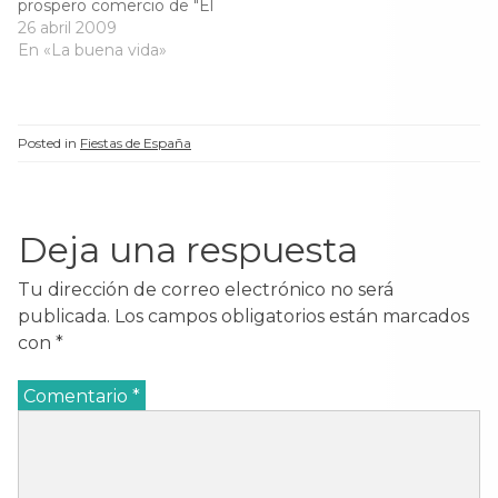
prospero comercio de "El
)
)
)
Marco", comarca del vino
26 abril 2009
de Jerez, Con Inglaterra y
En «La buena vida»
las colonias,
encabezando el vino con
alcohol, a fin de soportar
los largos viajes por mar,
Posted in
Fiestas de España
y durante el Siglo…
Deja una respuesta
Tu dirección de correo electrónico no será
publicada.
Los campos obligatorios están marcados
con
*
Comentario
*