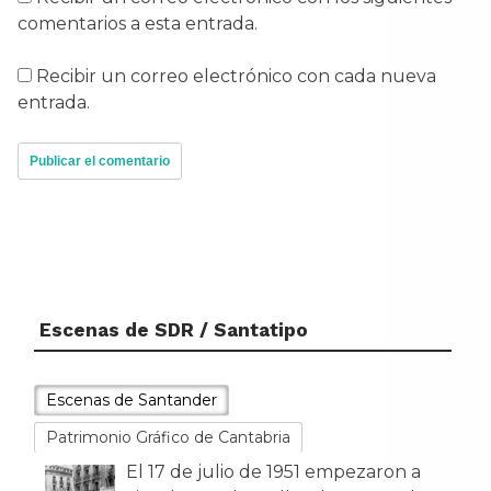
comentarios a esta entrada.
Recibir un correo electrónico con cada nueva
entrada.
Escenas de SDR / Santatipo
Tal día como hoy...
El 17 de julio de 1951 empezaron a
Escenas de Santander
circular por las calles de Santander
los primeros trolebuses muni
[...]
Patrimonio Gráfico de Cantabria
Tal día como hoy...