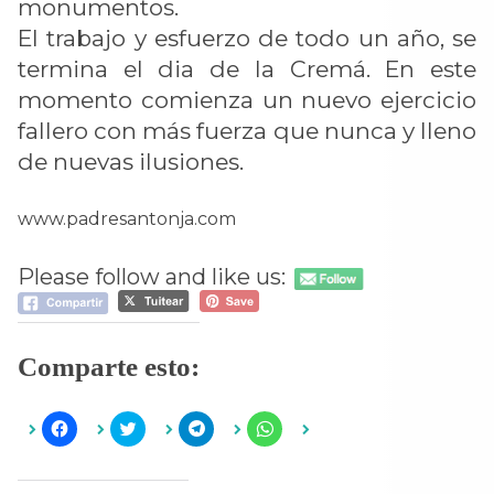
monumentos.
El trabajo y esfuerzo de todo un año, se
termina el dia de la Cremá. En este
momento comienza un nuevo ejercicio
fallero con más fuerza que nunca y lleno
de nuevas ilusiones.
www.padresantonja.com
Please follow and like us:
Comparte esto:
H
H
H
H
a
a
a
a
z
z
z
z
c
c
c
c
l
l
l
l