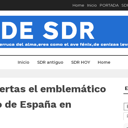
Home
Inicio
PORTADA
SDR
Inicio
SDR antiguo
SDR HOY
Home
uertas el emblemático
E
o de España en