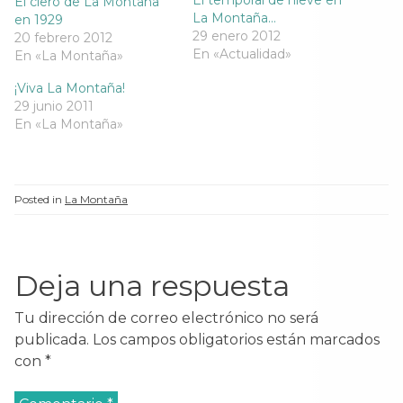
El temporal de nieve en
El clero de La Montaña
e
a
e
e
La Montaña…
en 1929
a
b
a
a
b
r
b
b
29 enero 2012
20 febrero 2012
r
e
r
r
En «Actualidad»
En «La Montaña»
e
e
e
e
e
n
e
e
n
u
n
n
¡Viva La Montaña!
u
n
u
u
n
a
n
n
29 junio 2011
a
v
a
a
En «La Montaña»
v
e
v
v
e
n
e
e
n
t
n
n
t
a
t
t
a
n
a
a
n
a
n
n
a
n
a
a
Posted in
La Montaña
n
u
n
n
u
e
u
u
e
v
e
e
v
a
v
v
a
)
a
a
)
)
)
Deja una respuesta
Tu dirección de correo electrónico no será
publicada.
Los campos obligatorios están marcados
con
*