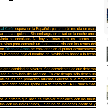
bal Colón
espera en la Española pasar su último día en esas
ar al día siguiente. Sin embargo, en mitad de la noche unos
aría ha encallado. No hay víctimas pero los intentos por
revisto para construir un fuerte en la isla con los restos del
 por
Diego de Arana
se convierten en el primer destacamento
 es levantada bajo el nombre de Navidad en honor a la fecha
on gran cantidad de víveres. Son conscientes de que deberán
esde el otro lado del Atlántico. En ese tiempo sólo tienen un
 nativos les han prometido muchas riquezas y la mayoría de
. Colón parte hacia España el 4 de enero de 1493. Nunca más
 lo primero que hace es entablar relaciones con las tribus
atos con los indios taínos, un grupo de indígenas pacíficos y