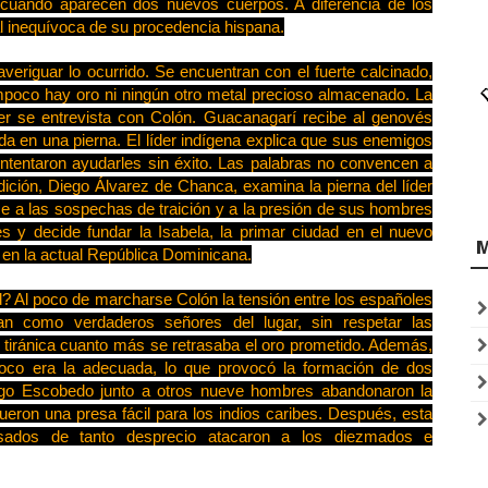
cuando aparecen dos nuevos cuerpos. A diferencia de los
al inequívoca de su procedencia hispana.
veriguar lo ocurrido. Se encuentran con el fuerte calcinado,
poco hay oro ni ningún otro metal precioso almacenado. La
íder se entrevista con Colón. Guacanagarí recibe al genovés
da en una pierna. El líder indígena explica que sus enemigos
intentaron ayudarles sin éxito. Las palabras no convencen a
dición, Diego Álvarez de Chanca, examina la pierna del líder
Pese a las sospechas de traición y a la presión de sus hombres
s y decide fundar la Isabela, la primar ciudad en el nuevo
a, en la actual República Dominicana.
? Al poco de marcharse Colón la tensión entre los españoles
an como verdaderos señores del lugar, sin respetar las
tiránica cuanto más se retrasaba el oro prometido. Además,
poco era la adecuada, lo que provocó la formación de dos
igo Escobedo junto a otros nueve hombres abandonaron la
 fueron una presa fácil para los indios caribes. Después, esta
ansados de tanto desprecio atacaron a los diezmados e