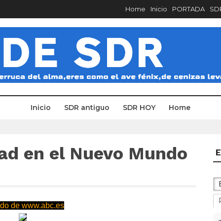
Home
Inicio
PORTADA
SDR
Inicio
SDR antiguo
SDR HOY
Home
ad en el Nuevo Mundo
E
do de www.abc.es