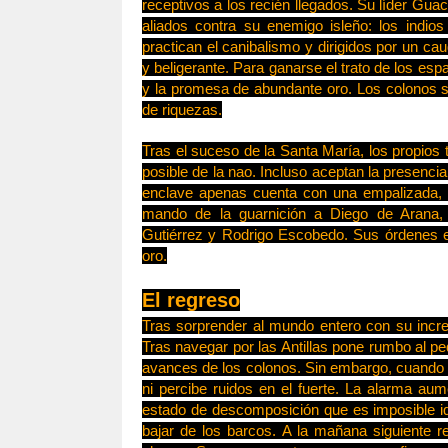
receptivos a los recién llegados. Su líder G
aliados contra su enemigo isleño: los indios 
practican el canibalismo y dirigidos por un ca
y beligerante. Para ganarse el trato de los es
y la promesa de abundante oro. Los colonos 
de riquezas.
Tras el suceso de la Santa María, los propios
posible de la nao. Incluso aceptan la presenci
enclave apenas cuenta con una empalizada, u
mando de la guarnición a Diego de Arana, a
Gutiérrez y Rodrigo Escobedo. Sus órdenes es
oro.
El regreso
Tras sorprender al mundo entero con su incr
Tras navegar por las Antillas pone rumbo al 
avances de los colonos. Sin embargo, cuando 
ni percibe ruidos en el fuerte. La alarma aum
estado de descomposición que es imposible ide
bajar de los barcos. A la mañana siguiente r