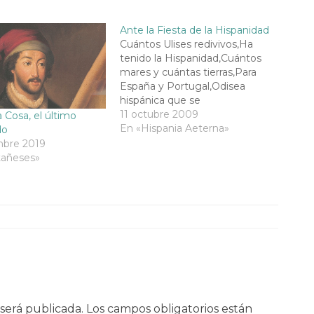
Ante la Fiesta de la Hispanidad
Cuántos Ulises redivivos,Ha
tenido la Hispanidad,Cuántos
mares y cuántas tierras,Para
España y Portugal,Odisea
hispánica que se
proyecta,Sobre el océano
11 octubre 2009
a Cosa, el último
atlántico nuestro,Engolfándose
En «Hispania Aeterna»
do
hasta los lindes guineanos,Y a
mbre 2019
la India llevando voz de
añeses»
imperio,Sólo aquel heroísmo
abnegado,Un Nuevo Mundo
pudo conquistar,Con Dios y la
Santísima Virgen,América para
la Hispanidad,Fue Colón con
los…
será publicada.
Los campos obligatorios están