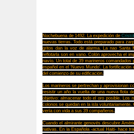
Nochebuena de 1492. La expedición de
Cristó
nuevas tierras. Todo está preparado para zarp
gritos dan la voz de alarma. La nao Santa M
reflotarla son en vano. Colón aprovecha el imp
navío. Un total de 39 marineros comandados
español en el ‘Nuevo Mundo’. La fortificación
del comienzo de su edificación.
Los marineros se pertrechan y aprovisionan c
resistir un año la vuelta de una nueva flota d
objetivo: almacenar todo el oro posible. Los
colonos se quedan en la isla voluntariamente
vería con vida a sus 39 compañeros.
Cuando el almirante genovés descubre América
nativas. En la Española -actual Haití- hace tr