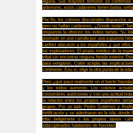
alguna. Sus mayores temores se confirman 
anteriores, estos cadáveres tienen barba, señ
Por fin, los colonos descienden dispuestos a a
pero no hallan cadáveres. ¿Dónde están? Tam
respuesta la ofrecen los indios taínos. Su l
postrado en una camilla por una supuesta heri
caribes atacaron a los españoles y que ellos 
los exploradores. El propio médico de la expe
tribal sin encontrar ninguna herida exterior. 
para vengarse, Colón acepta las explicacione
continente. Eso sí, elige la otra punta de la isl
Pero ¿qué pasó realmente en el fuerte Navidad
y los indios aumentó. Los colonos actuab
costumbres autóctonas y con una actitud más 
la relación entre los propios españoles tam
grupos. Por un lado Pedro Gutiérrez y Rodr
fortificación y se adentraron en la isla, donde
tribu beligerante o los propios taínos c
indisciplinados habitantes de Navidad.