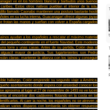
uacanagarí ve en los hombres blancos y barbudos unos buenos
caribes. Estos otros nativos pueblan el interior de la isla,
udillo llamado Caonabo mantienen una postura bastante hostil
pañoles en su lucha interna, Guacanagarí ofrece algunas joyas
se frotan las manos y sueñan con volver a España cargados
 taínos ayudan a los españoles a rescatar el máximo material
a del pequeño contingente en el fuerte Navidad. Este modesto
na torre y unas casas. Antes de su partida, Colón deja al
lguacil mayor de justicia. Sus lugartenientes son Pedro
tán claras: mantener la alianza con los taínos y conseguir
eíble hallazgo, Colón emprende su segundo viaje a América.
pequeño asentamiento donde espera con ansiedad conocer los
se aproxima al lugar el 27 de noviembre de 1493 no ve luces
enta al encontrar dos cadáveres flotando en la costa en tal
ntificarlos. Al caer la noche, los españoles no se atreven a
ealizan varios disparos con lombarda sin obtener respuesta