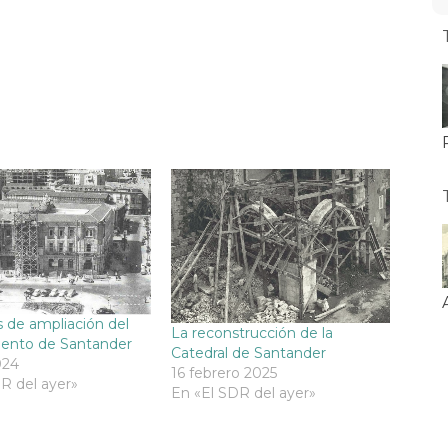
s de ampliación del
La reconstrucción de la
ento de Santander
Catedral de Santander
024
16 febrero 2025
R del ayer»
En «El SDR del ayer»