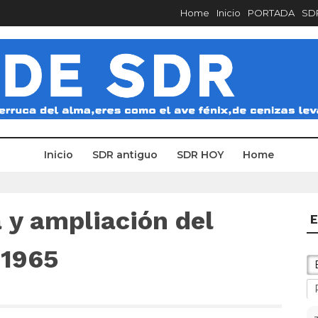
Home
Inicio
PORTADA
SDR
Inicio
SDR antiguo
SDR HOY
Home
 y ampliación del
E
 1965