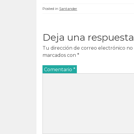
n
u
n
n
u
e
u
u
Posted in
Santander
e
v
e
e
v
a
v
v
a
)
a
a
)
)
)
Deja una respuesta
Tu dirección de correo electrónico no 
marcados con
*
Comentario
*