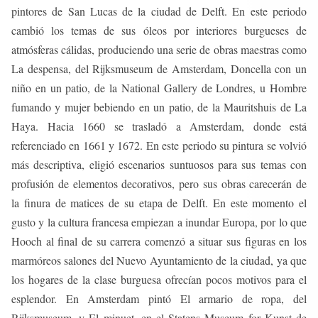
pintores de San Lucas de la ciudad de Delft. En este periodo
cambió los temas de sus óleos por interiores burgueses de
atmósferas cálidas, produciendo una serie de obras maestras como
La despensa, del Rijksmuseum de Amsterdam, Doncella con un
niño en un patio, de la National Gallery de Londres, u Hombre
fumando y mujer bebiendo en un patio, de la Mauritshuis de La
Haya. Hacia 1660 se trasladó a Amsterdam, donde está
referenciado en 1661 y 1672. En este periodo su pintura se volvió
más descriptiva, eligió escenarios suntuosos para sus temas con
profusión de elementos decorativos, pero sus obras carecerán de
la finura de matices de su etapa de Delft. En este momento el
gusto y la cultura francesa empiezan a inundar Europa, por lo que
Hooch al final de su carrera comenzó a situar sus figuras en los
marmóreos salones del Nuevo Ayuntamiento de la ciudad, ya que
los hogares de la clase burguesa ofrecían pocos motivos para el
esplendor. En Amsterdam pintó El armario de ropa, del
Rijksmuseum, y El minuet, en el Statens Museum for Kunst de