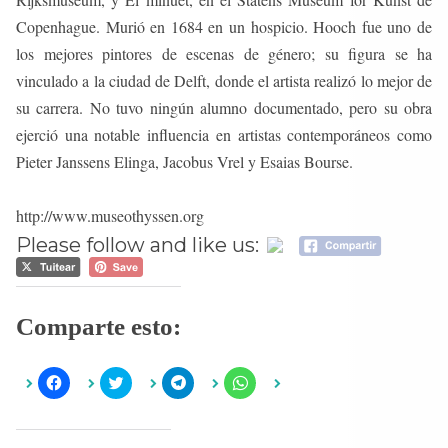
Copenhague. Murió en 1684 en un hospicio. Hooch fue uno de
los mejores pintores de escenas de género; su figura se ha
vinculado a la ciudad de Delft, donde el artista realizó lo mejor de
su carrera. No tuvo ningún alumno documentado, pero su obra
ejerció una notable influencia en artistas contemporáneos como
Pieter Janssens Elinga, Jacobus Vrel y Esaias Bourse.
http://www.museothyssen.org
Please follow and like us:
Comparte esto:
H
H
H
H
a
a
a
a
z
z
z
z
c
c
c
c
l
l
l
l
i
i
i
i