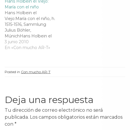
Hans Holbein el Viejo:
n
a
n
n
numerosas escenas de
a
v
a
a
María con el niño
género, algunas de las
v
e
v
v
e
n
e
e
Hans Holbein el
cuales pueden ser
n
t
n
n
Viejo:María con el niño, h.
interpretadas también
t
a
t
t
a
n
a
a
1515-1516, Sammlung
como retratos.Gabriël
n
a
n
n
Julius Böhler,
a
n
a
Metsu fue hijo del…
a
n
u
n
n
MúnichHans Holbein el
u
e
u
u
Viejo es un pintor alemán
3 junio 2010
e
v
e
e
v
a
v
v
gótico del siglo XV. Hans
En «Con mucho AR-T»
a
)
a
a
el Viejo fue un pionero y
)
)
)
líder en la transformación
del arte alemán desde el
estilo gótico al
Posted in
Con mucho AR-T
renacentista.Holbein
estuvo establecido en su
ciudad natal…
Deja una respuesta
Tu dirección de correo electrónico no será
publicada.
Los campos obligatorios están marcados
con
*