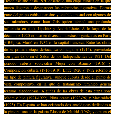
Desde ese año hasta 1920 desarrolló una etapa cubista en la que
nunca llegaron a desaparecer las referencias figurativas. Formó
parte del grupo cubista parisino y entabló amistad con algunos de
sus miembros, como Juan Gris (quien ejerció una profunda
influencia en ella), Lipchitz y André Lhote. A lo largo de la
década de 1920 expuso en diversas muestras organizadas en París
y Bélgica. Murió en 1932 en la capital francesa. Entre las obras
de su primera etapa destaca La comulgante (1914), presentada
con gran éxito en el Salón de los Independientes de 1921. Del
periodo cubista sobresalen Mujer con abanico (1916) y
Composición cubista (1916-1919). Entre 1920 y 1932 retornó a
un tipo de pintura figurativa, aunque cubista desde el punto de
vista compositivo, en la que el tratamiento lumínico genera
texturas algodonosas. Algunas de las obras de esta etapa son:
Madre e hijo (1921-1922), Niña orante (1923-26) y Maternidad
(1925). En España se han celebrado dos antológicas dedicadas a
la pintora, una en la galería Biosca de Madrid (1962) y otra en el