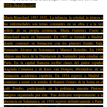
http://epdlp.com
María Blanchard
1881-1932
,. La infancia, la soledad, la tristeza y
las enfermedades son temas constantes en su obra y a la vez
reflejo de su propia existencia. María Gutiérrez Cueto y
Blanchard nació en Santander. En 1903 se trasladó a Madrid,
donde comenzó su formación con los pintores Emilio Sala,
Fernando Álvarez de Sotomayor y Manuel Benedito. En 1909
obtuvo una beca de la Diputación de Santander para estudiar en
París. En la capital francesa recibió clases del pintor español
Anglada Camarasa y de Kees van Dongen, liberándose de su
formación académica española. En 1914 regresó a Madrid y
comenzó a asistir a la tertulia de Ramón Gómez de la Serna en el
café Pombo, participando en la polémica muestra Pintores
íntegros organizada por éste. Tras dedicarse temporalmente a la
docencia en Salamanca, en 1916 regresó definitivamente a París.