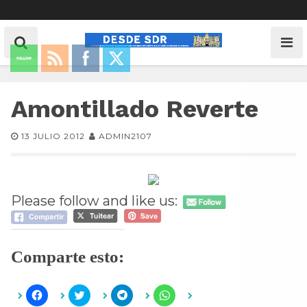
Amontillado Reverte
13 JULIO 2012
ADMIN2107
Please follow and like us:
Comparte esto:
H
H
H
H
a
a
a
a