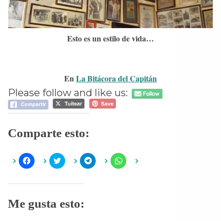
Esto es un estilo de vida…
En
La Bitácora del Capitán
Please follow and like us:
Comparte esto:
H
H
H
H
a
a
a
a
z
z
z
z
c
c
c
c
l
l
l
l
i
i
i
i
c
c
c
c
Me gusta esto:
p
p
p
p
a
a
a
a
r
r
r
r