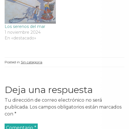
Santamaría,en su obra
n
a
n
n
a
n
a
“Los Pescadores del…
a
n
u
n
n
u
e
u
u
e
v
e
e
v
a
v
v
a
)
a
a
Los serenos del mar
)
)
)
1 noviembre 2024
En «destacado»
Posted in
Sin categoría
Deja una respuesta
Tu dirección de correo electrónico no será
publicada.
Los campos obligatorios están marcados
con
*
Comentario
*