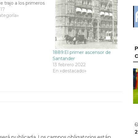
 trajo a los primeros
 la playa del
017
, en Santander. Todo
ategoría»
con el entusiasmo
r el agua de mar;
, deprimidos y
s por problemas…
P
1889:El primer ascensor de
Santander
13 febrero 2022
En «destacado»
6
será publicada.
Los campos obligatorios están