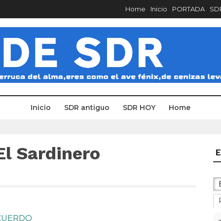
Home
Inicio
PORTADA
SDR
Inicio
SDR antiguo
SDR HOY
Home
El Sardinero
E
ECUERDO