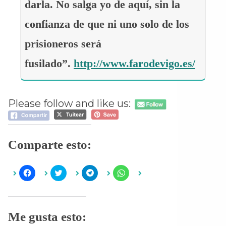
darla. No salga yo de aquí, sin la
confianza de que ni uno solo de los
prisioneros será
fusilado”.
http://www.farodevigo.es/
Please follow and like us:
Comparte esto:
H
H
H
H
a
a
a
a
z
z
z
z
c
c
c
c
l
l
l
l
i
i
i
i
c
c
c
c
Me gusta esto:
p
p
p
p
a
a
a
a