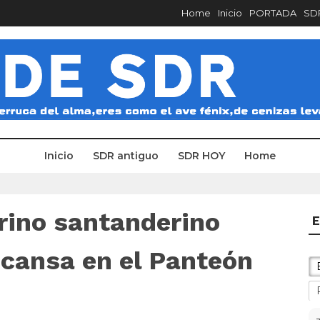
Home
Inicio
PORTADA
SDR
Inicio
SDR antiguo
SDR HOY
Home
arino santanderino
E
scansa en el Panteón