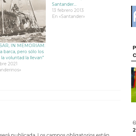
Santander…
13 febrero 2013
En «Santander»
LSAR, IN MEMORIAM:
P
la barca, pero sólo los
la voluntad la llevan”
bre 2021
anderinos»
6
será publicada.
Los campos obligatorios están