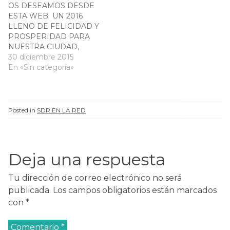
n
u
n
n
OS DESEAMOS DESDE
u
e
u
u
ESTA WEB UN 2016
e
v
e
e
v
a
v
v
LLENO DE FELICIDAD Y
a
)
a
a
PROSPERIDAD PARA
)
)
)
NUESTRA CIUDAD,
SANTANDER, QUE
30 diciembre 2015
TAMBIÉN SERÁ
En «Sin categoría»
FELICIDAD Y
PROSPERIDAD PARA
TODOS LOS
SANTANDERINOS…
Posted in
SDR EN LA RED
Que se te cumpla un
deseo…, Que sueñes y
que un sueño se te haga
realidad… Que se te
Deja una respuesta
concrete un proyecto…,
Que te…
Tu dirección de correo electrónico no será
publicada.
Los campos obligatorios están marcados
con
*
Comentario
*