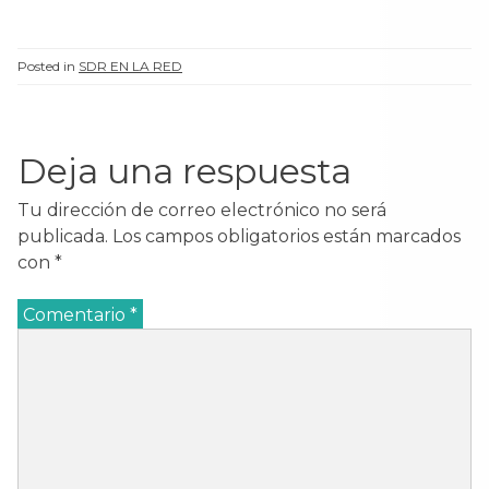
el asilo de San Juan de
Dios, en Barcelona, junto
a su hermano que quería
Posted in
SDR EN LA RED
ser religioso. Más tarde,
en…
Deja una respuesta
Tu dirección de correo electrónico no será
publicada.
Los campos obligatorios están marcados
con
*
Comentario
*