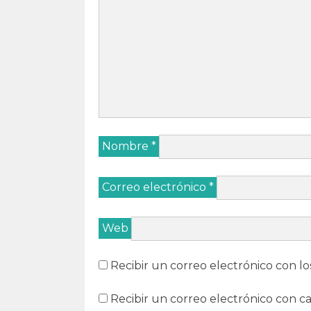
a
)
a
a
)
)
)
Nombre
*
Correo electrónico
*
Web
Recibir un correo electrónico con lo
Recibir un correo electrónico con c