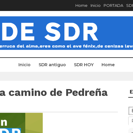
Home
Inicio
PORTADA
SDR
Inicio
SDR antiguo
SDR HOY
Home
ha camino de Pedreña
E