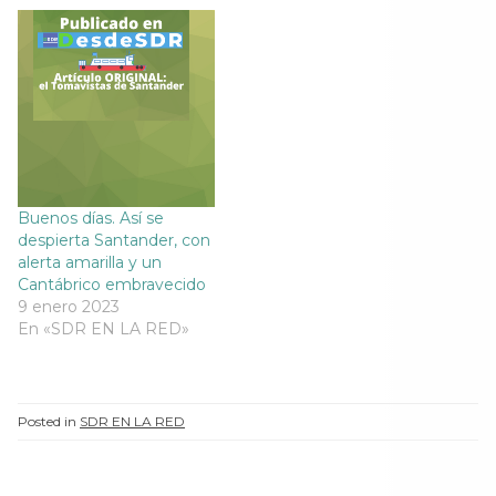
n
a
n
n
a
n
a
a
n
u
n
n
u
e
u
u
e
v
e
e
v
a
v
v
a
)
a
a
)
)
)
Buenos días. Así se
despierta Santander, con
alerta amarilla y un
Cantábrico embravecido
9 enero 2023
En «SDR EN LA RED»
Posted in
SDR EN LA RED