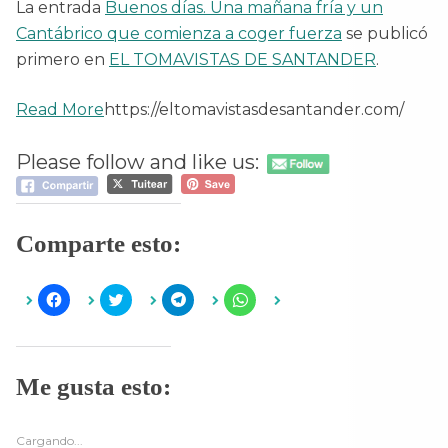
La entrada
Buenos días. Una mañana fría y un
Cantábrico que comienza a coger fuerza
se publicó
primero en
EL TOMAVISTAS DE SANTANDER
.
Read More
https://eltomavistasdesantander.com/
Please follow and like us:
Comparte esto:
H
H
H
H
a
a
a
a
z
z
z
z
c
c
c
c
l
l
l
l
i
i
i
i
c
c
c
c
Me gusta esto:
p
p
p
p
a
a
a
a
r
r
r
r
a
a
a
a
c
c
c
c
Cargando...