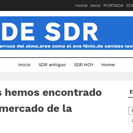
Home
Inicio
PORTADA
SDR
Inicio
SDR antiguo
SDR HOY
Home
s hemos encontrado
E
 mercado de la