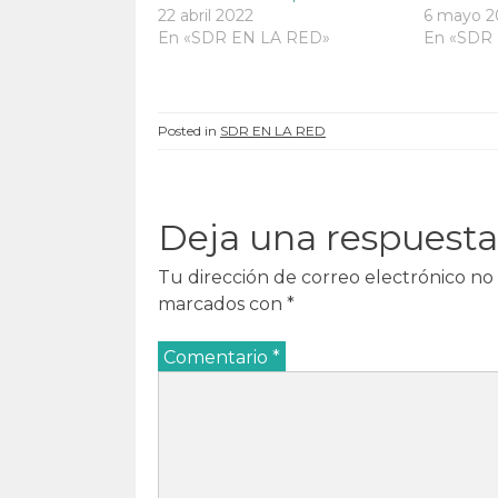
n
t
n
n
22 abril 2022
6 mayo 2
t
a
t
t
a
n
a
a
En «SDR EN LA RED»
En «SDR
n
a
n
n
a
n
a
a
n
u
n
n
u
e
u
u
e
v
e
e
v
a
v
v
Posted in
SDR EN LA RED
a
)
a
a
)
)
)
Deja una respuesta
Tu dirección de correo electrónico no 
marcados con
*
Comentario
*