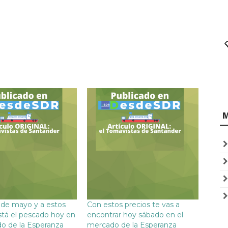
 de mayo y a estos
Con estos precios te vas a
stá el pescado hoy en
encontrar hoy sábado en el
o de la Esperanza
mercado de la Esperanza