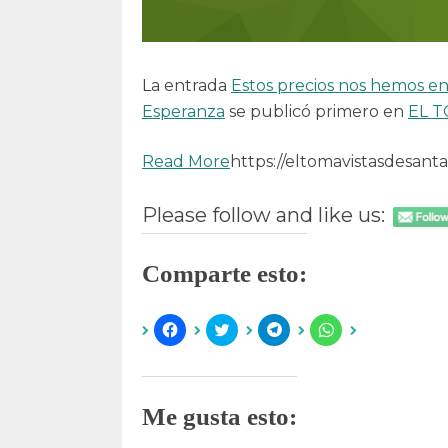
La entrada
Estos precios nos hemos en
Esperanza
se publicó primero en
EL 
Read More
https://eltomavistasdesant
Please follow and like us:
Comparte esto:
H
H
H
H
a
a
a
a
z
z
z
z
c
c
c
c
l
l
l
l
i
i
i
i
c
c
c
c
Me gusta esto:
p
p
p
p
a
a
a
a
r
r
r
r