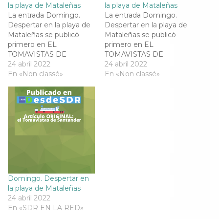
la playa de Mataleñas
la playa de Mataleñas
e
t
e
t
b
t
g
s
La entrada Domingo.
La entrada Domingo.
o
e
r
A
Despertar en la playa de
o
r
a
Despertar en la playa de
p
k
(
m
p
Mataleñas se publicó
Mataleñas se publicó
(
S
(
(
S
e
S
S
primero en EL
primero en EL
e
a
e
e
TOMAVISTAS DE
TOMAVISTAS DE
a
b
a
a
b
r
b
b
SANTANDER. Read
24 abril 2022
SANTANDER. Read
24 abril 2022
r
e
r
r
Morehttps://eltomavistas
En «Non classé»
Morehttps://eltomavistas
En «Non classé»
e
e
e
e
e
n
e
e
desantander.com/
desantander.com/
n
u
n
n
u
n
u
u
n
a
n
n
a
v
a
a
v
e
v
v
e
n
e
e
n
t
n
n
t
a
t
t
a
n
a
a
n
a
n
n
a
n
a
a
n
u
n
n
u
e
u
u
e
v
e
e
v
a
v
v
Domingo. Despertar en
a
)
a
a
la playa de Mataleñas
)
)
)
24 abril 2022
En «SDR EN LA RED»