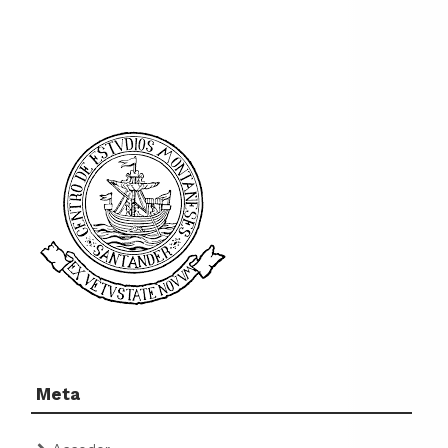
los primeros trolebuses muni
[...]
Meta