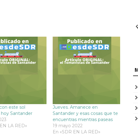
con este sol
Jueves. Amanece en
hoy Santander
Santander y esas cosas que te
2023
encuentras mientras paseas
 EN LA RED»
19 mayo 2022
En «SDR EN LA RED»