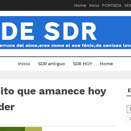
Home
Inicio
PORTADA
SDR
Inicio
SDR antiguo
SDR HOY
Home
ito que amanece hoy
E
der