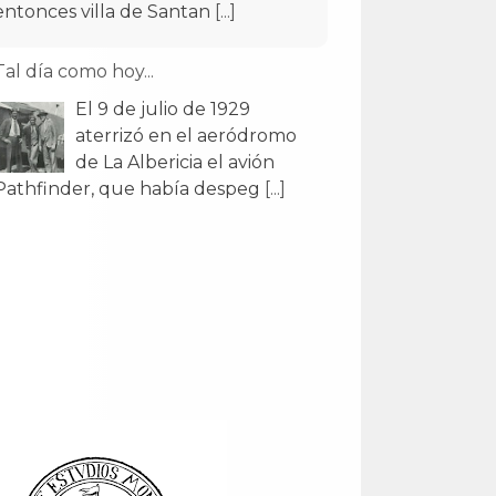
Tal día como hoy...
El 9 de julio de 1929
aterrizó en el aeródromo
de La Albericia el avión
Pathfinder, que había despeg
[...]
Tal día como hoy...
El 29 de julio de 1907
Alfonso XIII inauguró el
Monte de Piedad y Caja de
Ahorros en un edificio obr
[...]