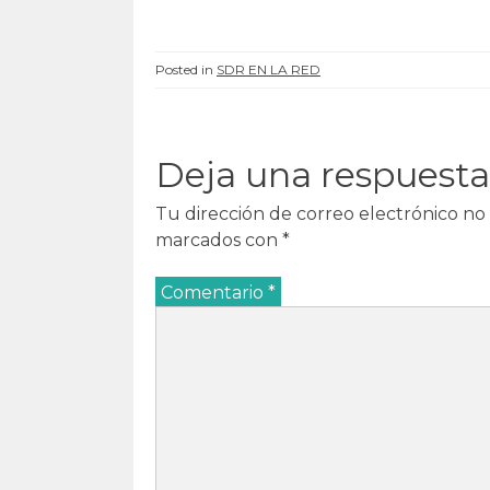
a
n
a
a
n
u
n
n
u
e
u
u
e
v
e
e
v
a
v
v
Posted in
SDR EN LA RED
a
)
a
a
)
)
)
Deja una respuesta
Tu dirección de correo electrónico no 
marcados con
*
Comentario
*