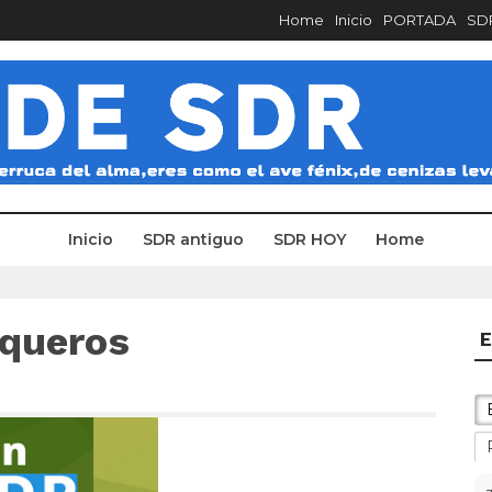
Home
Inicio
PORTADA
SDR
Inicio
SDR antiguo
SDR HOY
Home
squeros
E