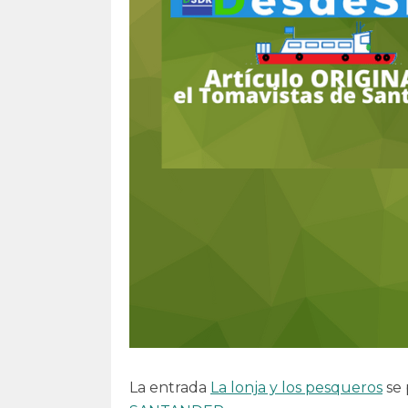
La entrada
La lonja y los pesqueros
se 