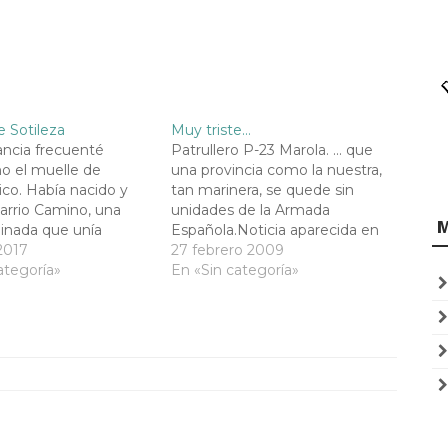
 Sotileza
Muy triste…
ancia frecuenté
Patrullero P-23 Marola. ... que
o el muelle de
una provincia como la nuestra,
co. Había nacido y
tan marinera, se quede sin
Barrio Camino, una
unidades de la Armada
inada que unía
Española.Noticia aparecida en
n el Alto Miranda. A
2017
El Diario Montañés de hoy, 27
27 febrero 2009
les de mi barrio nos
ategoría»
de febrero de 2009:"La baja del
En «Sin categoría»
erca Puertochico.
patrullero 'Marola' dejará a
s ‘barrio camineros’,
Santander sin unidades de la
mestiza y precaria. No
ArmadaEl buque se despedirá
la importancia de…
el 16 de…