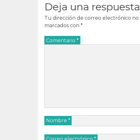
Deja una respuesta
a
)
a
a
)
)
)
Tu dirección de correo electrónico no 
marcados con
*
Comentario
*
Nombre
*
Correo electrónico
*