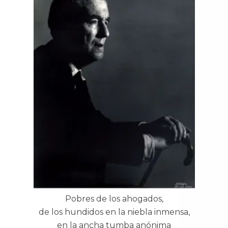
Pobres de los ahogados,
de los hundidos en la niebla inmensa,
en la ancha tumba anónima