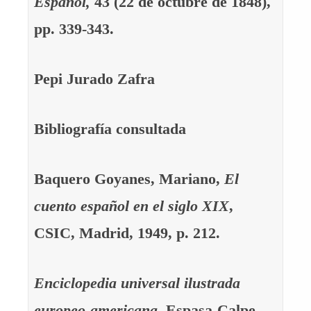
Español,
43 (22 de octubre de 1848),
pp. 339-343.
Pepi Jurado Zafra
Bibliografía consultada
Baquero Goyanes, Mariano,
El
cuento español en el siglo XIX
,
CSIC, Madrid, 1949, p. 212.
Enciclopedia universal ilustrada
europeo-americana
, Espasa-Calpe,