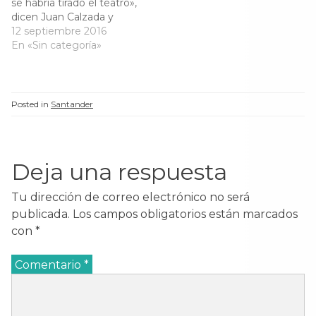
se habría tirado el teatro»,
dicen Juan Calzada y
Gerardo Mazorra al
12 septiembre 2016
cumplirse 50 años de la
En «Sin categoría»
demoliciónEl Diario
MontañésÍÑIGO
FERNÁNDEZJuan
Calzada Hijo del
Posted in
Santander
empresario «Si hubiera
aguantado un poco más,
con la mentalidad de
unos años más tarde, ya
Deja una respuesta
nunca…
Tu dirección de correo electrónico no será
publicada.
Los campos obligatorios están marcados
con
*
Comentario
*