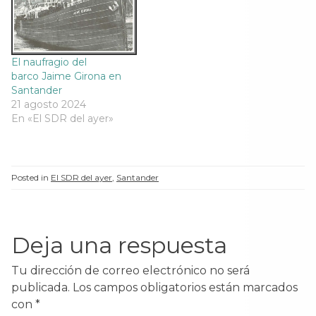
a
n
a
a
n
u
n
n
de Cueto. Foto cedida
de Alhucemas y al
u
e
u
u
por Juan Cimavilla. La…
estallar la guerra quedó
e
v
e
e
v
a
v
v
al…
a
)
a
a
)
)
)
El naufragio del
barco Jaime Girona en
Santander
21 agosto 2024
En «El SDR del ayer»
Posted in
El SDR del ayer
,
Santander
Deja una respuesta
Tu dirección de correo electrónico no será
publicada.
Los campos obligatorios están marcados
con
*