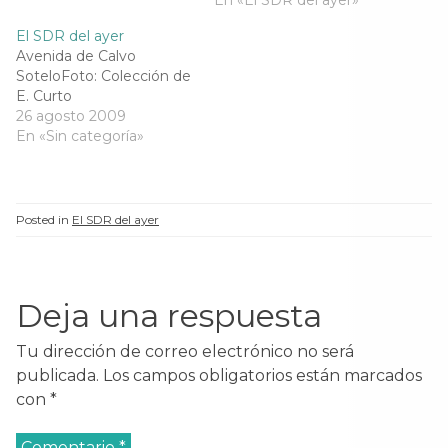
En «El SDR del ayer»
t
a
t
t
a
n
a
a
n
a
n
n
El SDR del ayer
a
n
a
a
Avenida de Calvo
n
u
n
n
u
e
u
u
SoteloFoto: Colección de
e
v
e
e
E. Curto
v
a
v
v
a
)
a
a
26 agosto 2009
)
)
)
En «Sin categoría»
Posted in
El SDR del ayer
Deja una respuesta
Tu dirección de correo electrónico no será
publicada.
Los campos obligatorios están marcados
con
*
Comentario
*