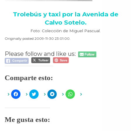
Trolebús y taxi por la Avenida de
Calvo Sotelo.
Foto: Colección de Miguel Pascual.
Originally posted 2009-11-30 23:01:00.
Please follow and like us:
Comparte esto:
H
H
H
H
a
a
a
a
z
z
z
z
c
c
c
c
l
l
l
l
i
i
i
i
c
c
c
c
Me gusta esto:
p
p
p
p
a
a
a
a
r
r
r
r