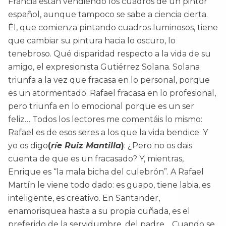
Francia están vendiendo los cuadros de un pintor
español, aunque tampoco se sabe a ciencia cierta.
Él, que comienza pintando cuadros luminosos, tiene
que cambiar su pintura hacia lo oscuro, lo
tenebroso. Qué disparidad respecto a la vida de su
amigo, el expresionista Gutiérrez Solana. Solana
triunfa a la vez que fracasa en lo personal, porque
es un atormentado. Rafael fracasa en lo profesional,
pero triunfa en lo emocional porque es un ser
feliz… Todos los lectores me comentáis lo mismo:
Rafael es de esos seres a los que la vida bendice. Y
yo os digo
(
ríe Ruiz Mantilla
)
: ¿Pero no os dais
cuenta de que es un fracasado? Y, mientras,
Enrique es “la mala bicha del culebrón”. A Rafael
Martín le viene todo dado: es guapo, tiene labia, es
inteligente, es creativo. En Santander,
enamorisquea hasta a su propia cuñada, es el
preferido de la servidumbre, del padre… Cuando se