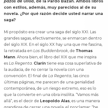
pazos de Ulloa
, de la Pardo Bazán. Ambos libros
con estilos, además, muy parecidos al de su
novela. ¿Por qué razón decide usted narrar una
saga?
Mi propósito era crear una saga del siglo XXI. Las
grandes sagas, efectivamente, se enmarcan dentro
del siglo XIX. En el siglo XX hay una que me fascina,
la retratada en
Los Buddenbrook
, de
Thomas
Mann
. Ahora bien, el libro del XIX que me inspira
es
La Regenta
.
Clarín
tiene esa cosa superlativa de
la audacia, de no cerrar la novela con una
convención. El final de
La Regenta
, las cinco
últimas páginas, me parecen de una genialidad
contemporánea, de un riesgo extremo, eso es lo
que la convierte en una obra insólita. “Vamos más
allá”, es el decir de
Leopoldo Alas
, es una manera
grandiosa de cerrar una novela, el proclamar: “he