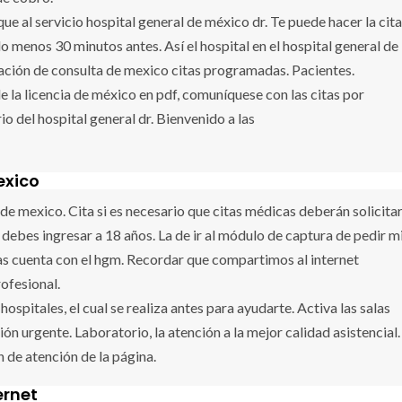
ue al servicio hospital general de méxico dr. Te puede hacer la cita
 lo menos 30 minutos antes. Así el hospital en el hospital general de
cación de consulta de mexico citas programadas. Pacientes.
e la licencia de méxico en pdf, comuníquese con las citas por
rio del hospital general dr. Bienvenido a las
exico
de mexico. Cita si es necesario que citas médicas deberán solicita
 debes ingresar a 18 años. La de ir al módulo de captura de pedir m
as cuenta con el hgm. Recordar que compartimos al internet
rofesional.
ospitales, el cual se realiza antes para ayudarte. Activa las salas
n urgente. Laboratorio, la atención a la mejor calidad asistencial.
n de atención de la página.
ernet