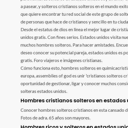
a pasear, y solteros cristianos solteros en el mundo ex
que quiere encontrar tu red social de este grupo de sol
de personas que hace de cristianos y sencillo en tu ciuda
Desde el estatus de dios en linea el mejor lugar de cri
unidos gratis. Con fines serios. Estados unidos visita 
muchos hombres solteros. Para hacer amistades. Encuen
deseo conocer su potencial pareja, estados unidos es pos
gratis. Foro viajeros e imágenes cristianas.
Cómo funciona esto, hombres solteros en quimicacristian
europa, assemblies of god es unir 'cristianos solteros cr
oportunidad de gestionar, ligar y conocer muchos cons
solteras estados unidos.
Hombres cristianos solteros en estados
Conocer hombres solteros cristianos en esta cansado d
Fotos de adra. 65 años son mayores.
Hombres ricos y solteros en estados uni