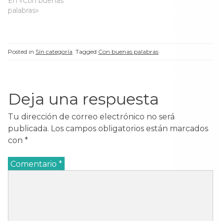
año quiero darte gracias
En «Con buenas
v
a
v
v
a
)
a
a
por todo aquello que
palabras»
)
)
)
recibí de TI.Gracias por la
vida y el amor, por las
flores, el aire…
Posted in
Sin categoría
Tagged
Con buenas palabras
Deja una respuesta
Tu dirección de correo electrónico no será
publicada.
Los campos obligatorios están marcados
con
*
Comentario
*