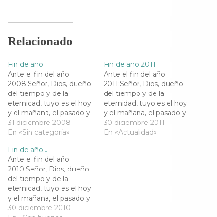
i
i
i
i
r
r
r
r
e
e
e
e
n
n
n
n
F
T
T
W
a
w
e
h
Relacionado
c
i
l
a
e
t
e
t
b
t
g
s
o
e
r
A
Fin de año
Fin de año 2011
o
r
a
p
k
(
m
p
Ante el fin del año
Ante el fin del año
(
S
(
(
2008:Señor, Dios, dueño
2011:Señor, Dios, dueño
S
e
S
S
e
a
e
e
del tiempo y de la
del tiempo y de la
a
b
a
a
eternidad, tuyo es el hoy
eternidad, tuyo es el hoy
b
r
b
b
r
e
r
r
y el mañana, el pasado y
y el mañana, el pasado y
e
e
e
e
el futuro.Al terminar este
31 diciembre 2008
el futuro.Al terminar este
30 diciembre 2011
e
n
e
e
n
u
n
n
año quiero darte gracias
En «Sin categoría»
año quiero darte gracias
En «Actualidad»
u
n
u
u
por todo aquello que
por todo aquello que
n
a
n
n
a
v
a
a
Fin de año…
recibí de TI.Gracias por la
recibí de TI.Gracias por la
v
e
v
v
Ante el fin del año
vida y el amor, por las
e
n
e
vida y el amor, por las
e
n
t
n
n
2010:Señor, Dios, dueño
flores, el aire…
flores, el aire…
t
a
t
t
del tiempo y de la
a
n
a
a
n
a
n
n
eternidad, tuyo es el hoy
a
n
a
a
y el mañana, el pasado y
n
u
n
n
u
e
u
u
el futuro.Al terminar este
30 diciembre 2010
e
v
e
e