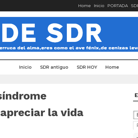
Home
Inicio
PORTADA
SDR
Inicio
SDR antiguo
SDR HOY
Home
“síndrome
E
apreciar la vida