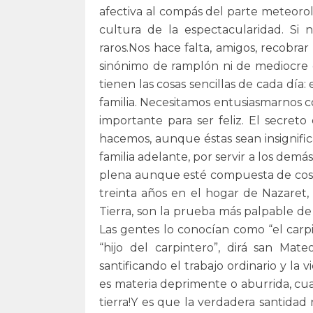
afectiva al compás del parte meteorológ
cultura de la espectacularidad. Si
raros.Nos hace falta, amigos, recobrar
sinónimo de ramplón ni de mediocre o
tienen las cosas sencillas de cada día: e
familia. Necesitamos entusiasmarnos c
importante para ser feliz. El secre
hacemos, aunque éstas sean insignifica
familia adelante, por servir a los demás
plena aunque esté compuesta de cosas
treinta años en el hogar de Nazaret,
Tierra, son la prueba más palpable de 
Las gentes lo conocían como “el carpi
“hijo del carpintero”, dirá san Mat
santificando el trabajo ordinario y la 
es materia deprimente o aburrida, cu
tierra!Y es que la verdadera santidad 