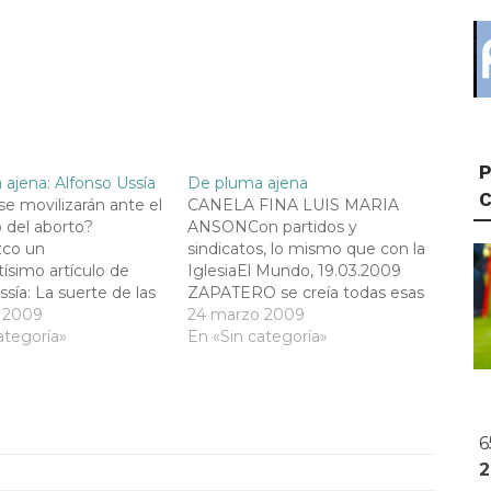
P
ajena: Alfonso Ussía
De pluma ajena
e movilizarán ante el
CANELA FINA LUIS MARIA
 del aborto?
ANSONCon partidos y
co un
sindicatos, lo mismo que con la
tísimo artículo de
IglesiaEl Mundo, 19.03.2009
ssía: La suerte de las
ZAPATERO se creía todas esas
fonso Ussía El
 2009
camelancias de que los
24 marzo 2009
or ciento de los
ategoría»
templos están vacíos, de que
En «Sin categoría»
en España se niega a
la Iglesia Católica es una
 abortos. Motivos de
reliquia, de que el consumismo
a. Una buena parte
había desbordado el
no son católicos
sentimiento religioso. Así es
6
tes ni…
que decidió dar…