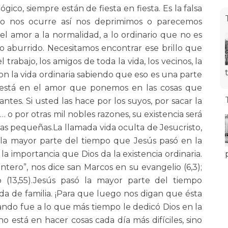
ico, siempre están de fiesta en fiesta. Es la falsa
 no nos ocurre así nos deprimimos o parecemos
 el amor a la normalidad, a lo ordinario que no es
 aburrido. Necesitamos encontrar ese brillo que
l trabajo, los amigos de toda la vida, los vecinos, la
on la vida ordinaria sabiendo que eso es una parte
to está en el amor que ponemos en las cosas que
ntes. Si usted las hace por los suyos, por sacar la
… o por otras mil nobles razones, su existencia será
 pequeñas.La llamada vida oculta de Jesucristo,
 la mayor parte del tiempo que Jesús pasó en la
la importancia que Dios da la existencia ordinaria.
ntero”, nos dice san Marcos en su evangelio (6,3);
eo (13,55).Jesús pasó la mayor parte del tiempo
vida de familia. ¡Para que luego nos digan que ésta
ando fue a lo que más tiempo le dedicó Dios en la
no está en hacer cosas cada día más difíciles, sino