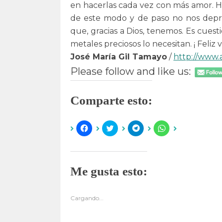
en hacerlas cada vez con más amor. 
de este modo y de paso no nos deprim
que, gracias a Dios, tenemos. Es cuestió
metales preciosos lo necesitan. ¡ Feliz
José María Gil Tamayo
/
http://www.a
Please follow and like us:
Comparte esto:
H
H
H
H
a
a
a
a
z
z
z
z
c
c
c
c
l
l
l
l
i
i
i
i
c
c
c
c
Me gusta esto:
p
p
p
p
a
a
a
a
r
r
r
r
a
a
a
a
c
c
c
c
Cargando...
o
o
o
o
m
m
m
m
p
p
p
p