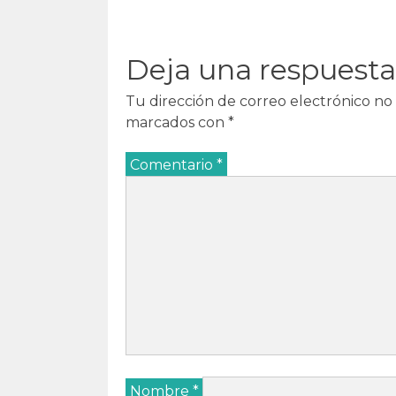
u
e
u
u
e
v
e
e
v
a
v
v
a
)
a
a
)
)
)
Deja una respuesta
Tu dirección de correo electrónico no 
marcados con
*
Comentario
*
Nombre
*