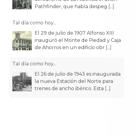
Pathfinder, que había despeg
[...]
Tal día como hoy...
El 29 de julio de 1907 Alfonso XIII
inauguró el Monte de Piedad y Caja
de Ahorros en un edificio obr
[...]
Tal día como hoy...
El 26 de julio de 1943 es inaugurada
la nueva Estación del Norte para
trenes de ancho ibérico. Esta
[...]
Tal día como hoy...
El 17 de julio de 1951 empezaron a
circular por las calles de Santander
los primeros trolebuses muni
[...]