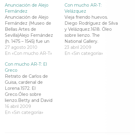
o
e
r
A
Anunciación de Alejo
Con mucho AR-T:
o
r
a
p
k
(
m
p
Fernández
Velázquez
(
S
(
(
Anunciación de Alejo
Vieja friendo huevos.
S
e
S
S
e
a
e
e
Fernández (Museo de
Diego Rodríguez de Silva
a
b
a
a
Bellas Artes de
y Velázquez.1618. Óleo
b
r
b
b
r
e
r
r
Sevilla)Alejo Fernández
sobre lienzo. The
e
e
e
e
(h. 1475 – 1545) fue un
National Gallery.
e
n
e
e
n
u
n
n
pintor del Renacimiento
27 agosto 2010
Edimburgo. Escocia.
23 abril 2009
u
n
u
u
español, de origen
En «Con mucho AR-T»
Diego de Silva Velázquez
En «Sin categoría»
n
a
n
n
a
v
a
a
alemán, reconocido y
(Sevilla, 1599-Madrid,
v
e
v
v
Con mucho AR-T: El
destacado miembro de
e
n
e
1660) es la personalidad
e
n
t
n
n
Greco
la Escuela sevillana de
artística más destacada
t
a
t
t
Retrato de Carlos de
a
n
a
a
pintura.No se conoce con
de su tiempo y la figura
n
a
n
n
Guisa, cardenal de
seguridad su lugar de
culminante del arte
a
n
a
a
Lorena.1572. El
n
u
n
n
nacimiento; si bien en el
español, sin rival hasta los
u
e
u
u
Greco.Óleo sobre
libro de Cuentas de…
tiempos de Goya.Diego
e
v
e
e
lienzo.Betty and David
v
a
v
v
Velázquez realizó su…
a
)
a
a
M. Koetser Foundation.
16 abril 2009
)
)
)
Kunsthaus. Zurich. Suiza.
En «Sin categoría»
Doménicos
Theotocópoulos, El
Greco, (Candía, hoy