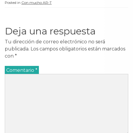
Heraklion, actual Grecia,
Posted in
Con mucho AR-T
1541 - Toledo, España,
1614) Es un pintor
español aunque nacido
en Creta, isla que en
Deja una respuesta
aquella época pertenecía
a la…
Tu dirección de correo electrónico no será
publicada.
Los campos obligatorios están marcados
con
*
Comentario
*